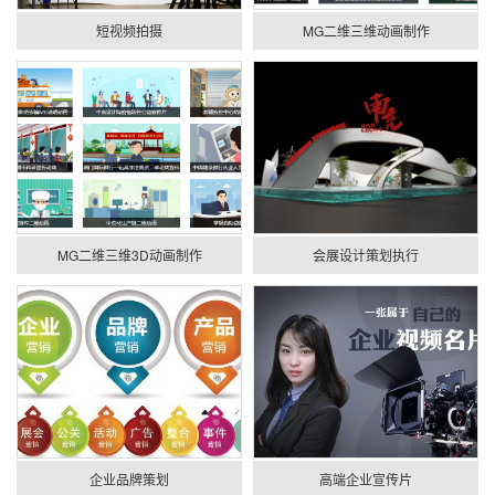
短视频拍摄
MG二维三维动画制作
MG二维三维3D动画制作
会展设计策划执行
企业品牌策划
高端企业宣传片