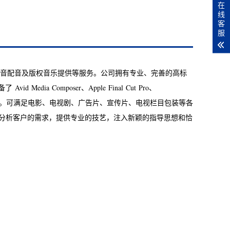
在
线
客
服
播音配音及版权音乐提供等服务。公司拥有专业、完善的高标
我们为您
 Composer、Apple Final Cut Pro、
清节目制作机
期周边设备。可满足电影、电视剧、广告片、宣传片、电视栏目包装等各
DaVin
真分析客户的需求，提供专业的技艺，注入新颖的指导思想和恰
形 式节
如其分的